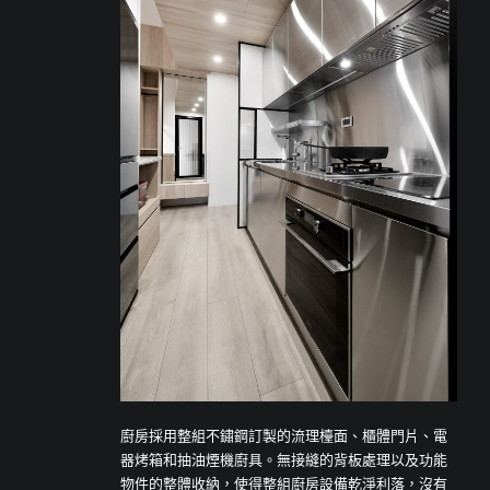
廚房採用整組不鏽鋼訂製的流理檯面、櫃體門片、電
器烤箱和抽油煙機廚具。無接縫的背板處理以及功能
物件的整體收納，使得整組廚房設備乾淨利落，沒有