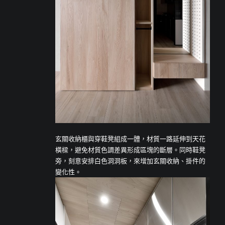
玄關收納櫃與穿鞋凳組成一體，材質一路延伸到天花
橫樑，避免材質色調差異形成區塊的斷層。同時鞋凳
旁，刻意安排白色洞洞板，來增加玄關收納、掛件的
變化性。