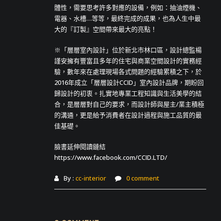
體性，需要思考許多對應的設備，例如：抽油煙機、
電器、水槽…等等，最終完成的成果，也為人生中最
大的『訂製』空間帶來最大的亮點！
※「層層室內設計」位於新北市林口區，設計總監楊
謹安擁有豐富且多年的住宅與商業空間設計的實務經
驗，數年來在處理現場各式問題的經驗累積之下，於
2016年成立「層層設計CCID」室內設計品牌，期盼回
歸設計的初衷。扎實地專業工程知識與生活美學的結
合，是層層對自己的要求，而設計師與屋主/業主積極
的溝通，更是給予消費者在設計過程與施工品質的最
佳基礎。
臉書延伸閱讀鏈結
https://www.facebook.com/CCID.LTD/
By :
cc-interior
0 comment