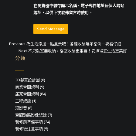
在
瀏覽器
中儲存顯示名稱、電子郵件地址及個人網站
網址，以供下次發佈留言時使用。
文
Previous
Previous
為生活添加一點風景吧！各種收納展示案例一次看仔細
post:
Next
Next
不只臥室要收納，浴室收納更重要！安排得宜生活更美好
章
post:
分類
導
覽
3D擬真設計圖
(6)
商業空間規劃
(9)
居家空間規劃
(84)
工程紀錄
(1)
短影音
(8)
空間動態影像紀錄
(3)
裝修前準備事項
(24)
裝修後注意事項
(5)