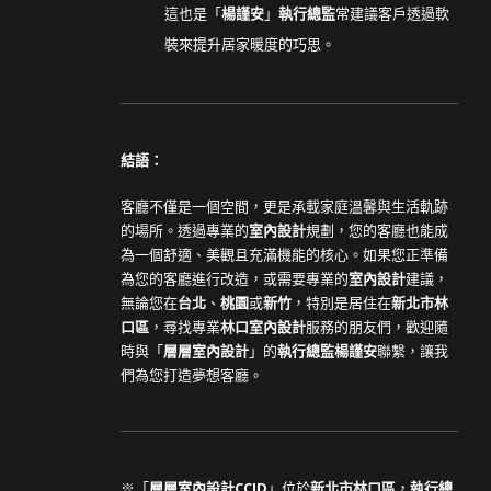
這也是「
楊謹安
」
執行總監
常建議客戶透過軟
裝來提升居家暖度的巧思。
結語：
客廳不僅是一個空間，更是承載家庭溫馨與生活軌跡
的場所。透過專業的
室內設計
規劃，您的客廳也能成
為一個舒適、美觀且充滿機能的核心。如果您正準備
為您的客廳進行改造，或需要專業的
室內設計
建議，
無論您在
台北
、
桃園
或
新竹
，特別是居住在
新北市林
口區
，尋找專業
林口室內設計
服務的朋友們，歡迎隨
時與「
層層室內設計
」的
執行總監楊謹安
聯繫，讓我
們為您打造夢想客廳。
※「
層層室內設計CCID
」位於
新北市林口區
，
執行總