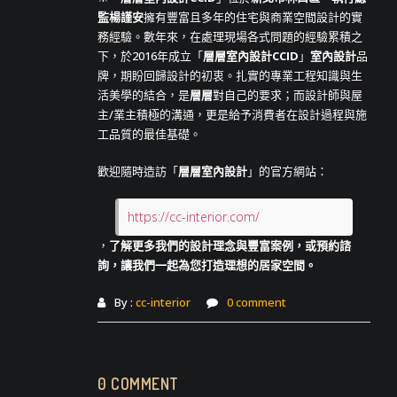
監楊謹安
擁有豐富且多年的住宅與商業空間設計的實
務經驗。數年來，在處理現場各式問題的經驗累積之
下，於2016年成立「
層層室內設計CCID
」
室內設計
品
牌，期盼回歸設計的初衷。扎實的專業工程知識與生
活美學的結合，是
層層
對自己的要求；而設計師與屋
主/業主積極的溝通，更是給予消費者在設計過程與施
工品質的最佳基礎。
歡迎隨時造訪「
層層室內設計
」的官方網站：
https://cc-interior.com/
，
了解更多我們的設計理念與豐富案例，或預約諮
詢，讓我們一起為您打造理想的居家空間。
By :
cc-interior
0 comment
0 COMMENT