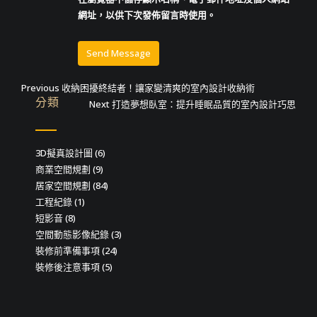
網址，以供下次發佈留言時使用。
文
Previous
Previous
收納困擾終結者！讓家變清爽的室內設計收納術
分類
post:
Next
Next
打造夢想臥室：提升睡眠品質的室內設計巧思
章
post:
導
3D擬真設計圖
(6)
覽
商業空間規劃
(9)
居家空間規劃
(84)
工程紀錄
(1)
短影音
(8)
空間動態影像紀錄
(3)
裝修前準備事項
(24)
裝修後注意事項
(5)