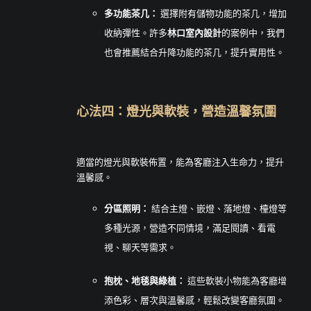
多功能茶几：
選擇附有儲物功能的茶几，增加
收納彈性。許多
林口室內設計
的案例中，我們
也會推薦結合升降功能的茶几，提升實用性。
心法四：燈光與軟裝，營造溫馨氛圍
適當的燈光與軟裝佈置，能為客廳注入生命力，提升
溫馨感。
分區照明：
結合主燈、嵌燈、落地燈、檯燈等
多種光源，營造不同情境，滿足閱讀、看電
視、聊天等需求。
抱枕、地毯與綠植：
這些軟裝小物能為客廳增
添色彩、層次與溫馨感，輕鬆改變客廳氛圍。