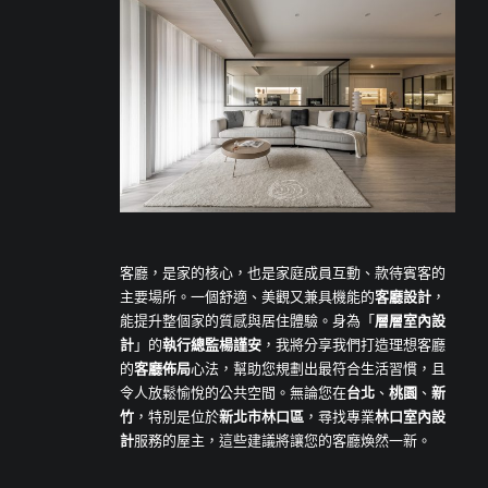
客廳，是家的核心，也是家庭成員互動、款待賓客的
主要場所。一個舒適、美觀又兼具機能的
客廳設計
，
能提升整個家的質感與居住體驗。身為「
層層室內設
計
」的
執行總監楊謹安
，我將分享我們打造理想客廳
的
客廳佈局
心法，幫助您規劃出最符合生活習慣，且
令人放鬆愉悅的公共空間。無論您在
台北
、
桃園
、
新
竹
，特別是位於
新北市林口區
，尋找專業
林口室內設
計
服務的屋主，這些建議將讓您的客廳煥然一新。