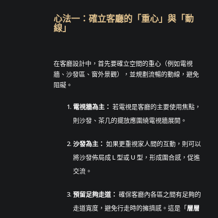
心法一：確立客廳的「重心」與「動
線」
在客廳設計中，首先要確立空間的重心（例如電視
牆、沙發區、窗外景觀），並規劃流暢的動線，避免
阻礙。
電視牆為主：
若電視是客廳的主要使用焦點，
則沙發、茶几的擺放應圍繞電視牆展開。
沙發為主：
如果更重視家人間的互動，則可以
將沙發佈局成 L 型或 U 型，形成圍合感，促進
交流。
預留足夠走道：
確保客廳內各區之間有足夠的
走道寬度，避免行走時的擁擠感。這是「
層層