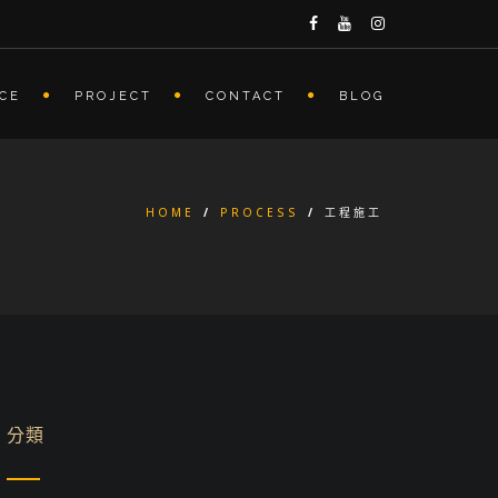
ICE
PROJECT
CONTACT
BLOG
HOME
/
PROCESS
/
工程施工
分類