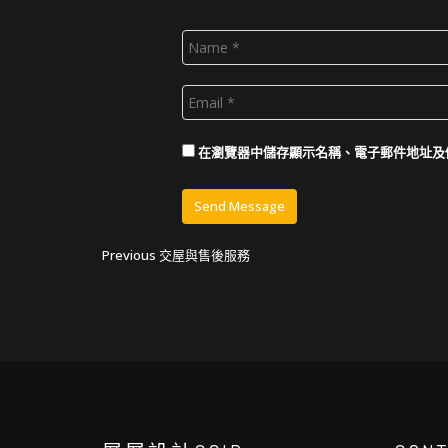
在
瀏覽器
中儲存顯示名稱、電子郵件地址及
文
Previous
Previous
交屋與售後服務
post:
章
導
覽