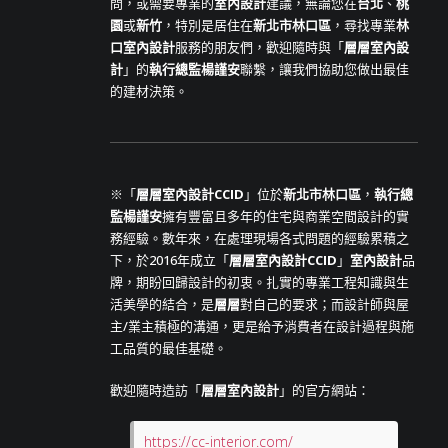
問，或需要專業的
室內設計
建議，無論您在
台北
、
桃
園
或
新竹
，特別是居住在
新北市林口區
，尋找專業
林
口室內設計
服務的朋友們，歡迎隨時與「
層層室內設
計
」的
執行總監楊謹安
聯繫，讓我們協助您做出最佳
的建材決策。
※「
層層室內設計CCID
」位於
新北市林口區
，
執行總
監楊謹安
擁有豐富且多年的住宅與商業空間設計的實
務經驗。數年來，在處理現場各式問題的經驗累積之
下，於2016年成立「
層層室內設計CCID
」
室內設計
品
牌，期盼回歸設計的初衷。扎實的專業工程知識與生
活美學的結合，是
層層
對自己的要求；而設計師與屋
主/業主積極的溝通，更是給予消費者在設計過程與施
工品質的最佳基礎。
歡迎隨時造訪「
層層室內設計
」的官方網站：
https://cc-interior.com/