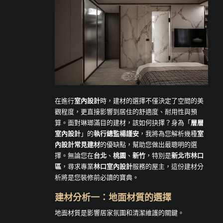
在進行
室內設計
時，建材的選擇不僅決定了空間的美
觀程度，更直接影響到居住的舒適度、耐用性與預
算。面對琳瑯滿目的建材，該如何抉擇？身為「
層層
室內設計
」的
執行總監楊謹安
，我將為您解析幾種
室
內設計常見建材
的優缺點，幫助您做出最聰明的選
擇。無論您在
台北
、
桃園
、
新竹
，特別是
新北市林口
區
，尋求專業
林口室內設計
服務的屋主，這份建材分
析將是您裝修前必讀的寶典。
建材分析一：地面材質的選擇
地面材質是影響居家氛圍和清潔維護的關鍵。