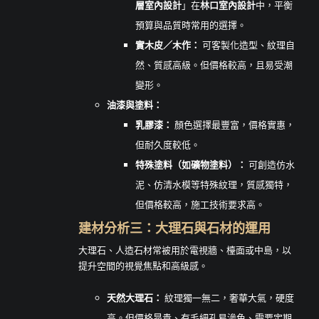
層室內設計
」在
林口室內設計
中，平衡
預算與品質時常用的選擇。
實木皮／木作：
可客製化造型、紋理自
然、質感高級。但價格較高，且易受潮
變形。
油漆與塗料：
乳膠漆：
顏色選擇最豐富，價格實惠，
但耐久度較低。
特殊塗料（如礦物塗料）：
可創造仿水
泥、仿清水模等特殊紋理，質感獨特，
但價格較高，施工技術要求高。
建材分析三：大理石與石材的運用
大理石、人造石材常被用於電視牆、檯面或中島，以
提升空間的視覺焦點和高級感。
天然大理石：
紋理獨一無二，奢華大氣，硬度
高。但價格昂貴、有毛細孔易滲色、需要定期