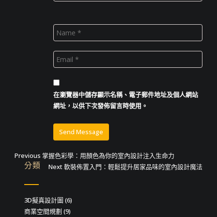
在
瀏覽器
中儲存顯示名稱、電子郵件地址及個人網站
網址，以供下次發佈留言時使用。
文
Previous
Previous
掌握色彩學：用顏色為你的室內設計注入生命力
分類
post:
Next
Next
軟裝佈置入門：輕鬆提升居家品味的室內設計魔法
章
post:
導
3D擬真設計圖
(6)
覽
商業空間規劃
(9)