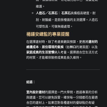
維護。
人造石／石英石：
石英石
具備極高硬度，耐
刮、耐酸鹼，是廚房檯面的主流選擇。人造石
可塑性高，可做無縫處理。
楊謹安總監的專業提醒
在選擇建材時，除了考慮美觀與預算，更應將
建材的
維護成本
、
居住環境的氣候
（如
林口
的潮濕度）以及
家庭成員的生活習慣
納入考量。選擇適合您生活方式
的材質，才能確保裝修成果能長久維持。
結語：
室內設計建材
的選擇是一門大學問。透過專業的分析
與建議，您可以避免踩雷，確保每一分錢都花在最適
合您的建材上。如果您對各種建材的優缺點仍有疑