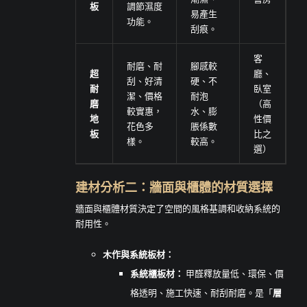
板
調節濕度
易產生
功能。
刮痕。
客
耐磨、耐
腳感較
超
廳、
刮、好清
硬、不
耐
臥室
潔、價格
耐泡
磨
（高
較實惠，
水、膨
地
性價
花色多
脹係數
板
比之
樣。
較高。
選）
建材分析二：牆面與櫃體的材質選擇
牆面與櫃體材質決定了空間的風格基調和收納系統的
耐用性。
木作與系統板材：
系統櫃板材：
甲醛釋放量低、環保、價
格透明、施工快速、耐刮耐磨。是「
層