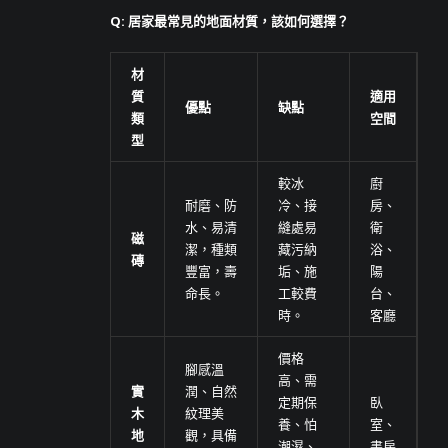
Q: 居家最常見的地面材質，該如何選擇？
材
質
適用
優點
缺點
類
空間
型
較冰
廚
耐磨、防
冷、接
房、
水、易清
縫處易
衛
磁
潔，種類
藏污納
浴、
磚
豐富，壽
垢、施
陽
命長。
工較費
台、
時。
客廳
價格
腳感溫
高、需
實
潤、自然
定期保
臥
木
紋理美
養、怕
室、
地
觀，具備
潮濕、
書房