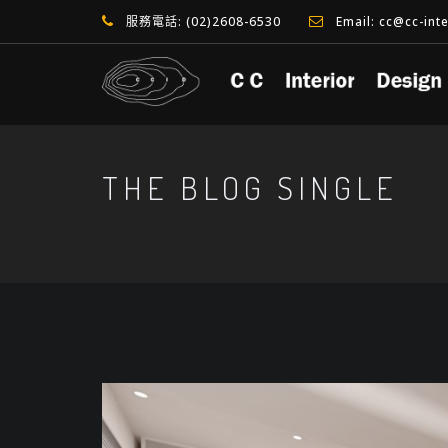
服務電話: (02)2608-6530
Email: cc@cc-int
THE BLOG SINGLE