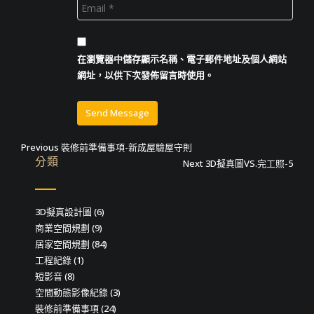
在
瀏覽器
中儲存顯示名稱、電子郵件地址及個人網站
網址，以供下次發佈留言時使用。
文
Previous
Previous
裝修前準備事項-新成屋驗屋守則
分類
post:
Next
Next
3D擬真圖VS.完工照-5
章
post:
導
3D擬真設計圖
(6)
覽
商業空間規劃
(9)
居家空間規劃
(84)
工程紀錄
(1)
短影音
(8)
空間動態影像紀錄
(3)
裝修前準備事項
(24)