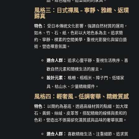
風格三：日式禪風 – 寧靜、雅緻、返璞
歸真
特色：
受日本傳統文化影響，強調自然材質的運用，
如木、竹、石、紙，色彩以大地色系為主。追求簡
約、寧靜、樸素的空間美學，重視光影變化與留白藝
術，營造禪意氛圍。
適合人群：
追求心靈平靜、重視生活秩序、喜
歡自然元素和簡樸生活的屋主。
設計元素：
格柵、榻榻米、障子門、低矮家
具、枯山水、少量精緻擺件。
風格四：輕奢風 – 低調奢華、精緻質感
特色：
以簡約為基底，透過高級材質的點綴，如大理
石、黃銅、絲絨、皮革等，搭配精緻的線條與柔和的
色彩，營造出不張揚卻充滿質感與品味的奢華氛圍。
適合人群：
喜歡精緻生活、注重細節、追求質