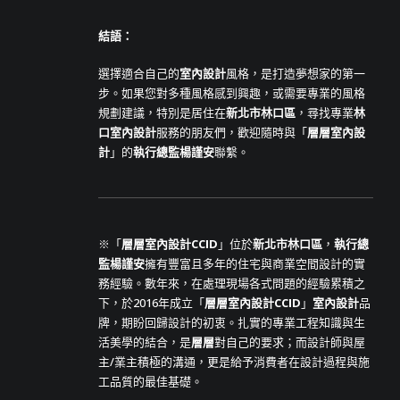
結語：
選擇適合自己的
室內設計
風格，是打造夢想家的第一
步。如果您對多種風格感到興趣，或需要專業的風格
規劃建議，特別是居住在
新北市林口區
，尋找專業
林
口室內設計
服務的朋友們，歡迎隨時與「
層層室內設
計
」的
執行總監楊謹安
聯繫。
※「
層層室內設計CCID
」位於
新北市林口區
，
執行總
監楊謹安
擁有豐富且多年的住宅與商業空間設計的實
務經驗。數年來，在處理現場各式問題的經驗累積之
下，於2016年成立「
層層室內設計CCID
」
室內設計
品
牌，期盼回歸設計的初衷。扎實的專業工程知識與生
活美學的結合，是
層層
對自己的要求；而設計師與屋
主/業主積極的溝通，更是給予消費者在設計過程與施
工品質的最佳基礎。