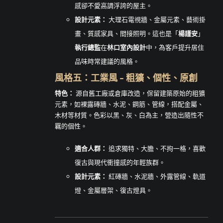
感卻不愛高調浮誇的屋主。
設計元素：
大理石電視牆、金屬元素、藝術掛
畫、質感家具、間接照明。這也是「
楊謹安
」
執行總監
在
林口室內設計
中，為客戶提升居住
品味時常建議的風格。
風格五：工業風 – 粗獷、個性、原創
特色：
源自舊工廠或倉庫改造，保留建築原始的粗獷
元素，如裸露磚牆、水泥、鋼筋、管線，搭配金屬、
木材等材質。色彩以黑、灰、白為主，營造出隨性不
羈的個性。
適合人群：
追求獨特、大膽、不拘一格，喜歡
復古與現代衝撞感的年輕族群。
設計元素：
紅磚牆、水泥牆、外露管線、軌道
燈、金屬層架、復古燈具。