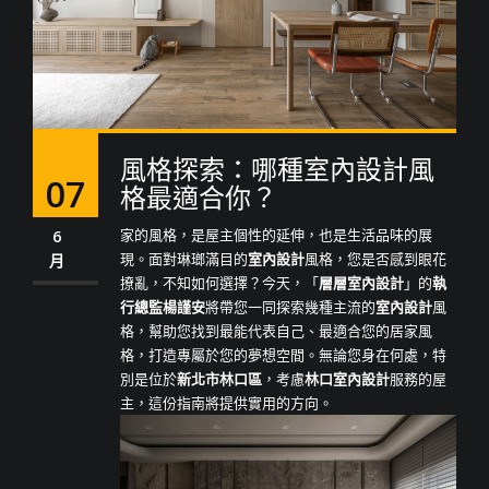
風格探索：哪種室內設計風
07
格最適合你？
家的風格，是屋主個性的延伸，也是生活品味的展
6
現。面對琳瑯滿目的
室內設計
風格，您是否感到眼花
月
撩亂，不知如何選擇？今天，「
層層室內設計
」的
執
行總監楊謹安
將帶您一同探索幾種主流的
室內設計
風
格，幫助您找到最能代表自己、最適合您的居家風
格，打造專屬於您的夢想空間。無論您身在何處，特
別是位於
新北市林口區
，考慮
林口室內設計
服務的屋
主，這份指南將提供實用的方向。