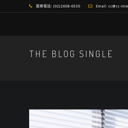
服務電話: (02)2608-6530
Email: cc@cc-int
THE BLOG SINGLE