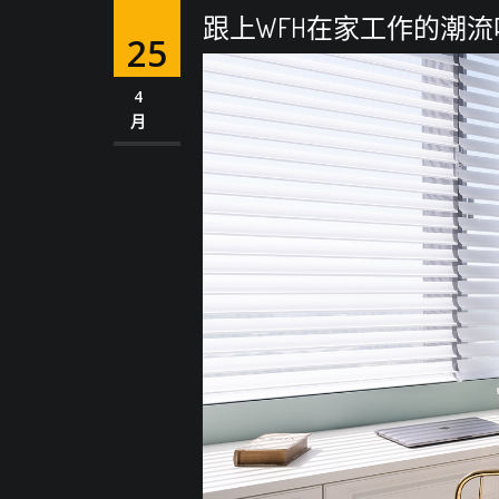
跟上WFH在家工作的潮
25
4
月