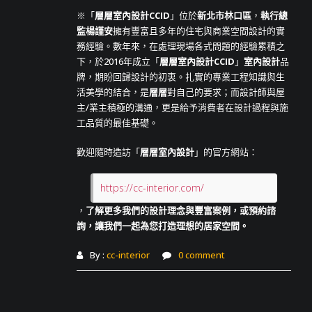
※「
層層室內設計CCID
」位於
新北市林口區
，
執行總
監楊謹安
擁有豐富且多年的住宅與商業空間設計的實
務經驗。數年來，在處理現場各式問題的經驗累積之
下，於2016年成立「
層層室內設計CCID
」
室內設計
品
牌，期盼回歸設計的初衷。扎實的專業工程知識與生
活美學的結合，是
層層
對自己的要求；而設計師與屋
主/業主積極的溝通，更是給予消費者在設計過程與施
工品質的最佳基礎。
歡迎隨時造訪「
層層室內設計
」的官方網站：
https://cc-interior.com/
，
了解更多我們的設計理念與豐富案例，或預約諮
詢，讓我們一起為您打造理想的居家空間。
By :
cc-interior
0 comment