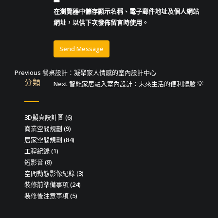
在
瀏覽器
中儲存顯示名稱、電子郵件地址及個人網站
網址，以供下次發佈留言時使用。
文
Previous
Previous
餐桌設計：凝聚家人情感的室內設計中心
分類
post:
Next
Next
智能家居融入室內設計：未來生活的便利體驗 💡
章
post:
導
3D擬真設計圖
(6)
覽
商業空間規劃
(9)
居家空間規劃
(84)
工程紀錄
(1)
短影音
(8)
空間動態影像紀錄
(3)
裝修前準備事項
(24)
裝修後注意事項
(5)