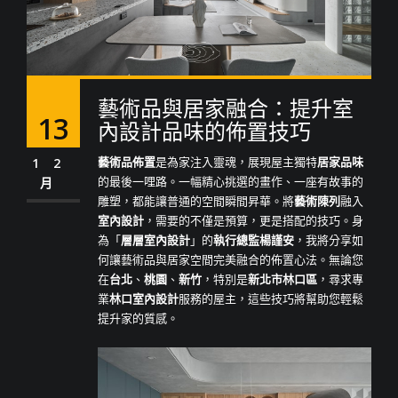
藝術品與居家融合：提升室
13
內設計品味的佈置技巧
藝術品佈置
是為家注入靈魂，展現屋主獨特
居家品味
12
的最後一哩路。一幅精心挑選的畫作、一座有故事的
月
雕塑，都能讓普通的空間瞬間昇華。將
藝術陳列
融入
室內設計
，需要的不僅是預算，更是搭配的技巧。身
為「
層層室內設計
」的
執行總監楊謹安
，我將分享如
何讓藝術品與居家空間完美融合的佈置心法。無論您
在
台北
、
桃園
、
新竹
，特別是
新北市林口區
，尋求專
業
林口室內設計
服務的屋主，這些技巧將幫助您輕鬆
提升家的質感。