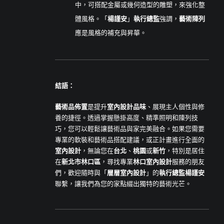
中，可搭配金屬或幾何造型的雕塑，來強化整
體風格。「
楊謹安
」
執行總監
強調，
藝術陳列
應是風格的補充與昇華。
結語：
藝術品佈置
是提升
室內設計品味
、展現主人個性與修
養的捷徑。透過掌握懸掛高度、精準照明和陳列技
巧，您可以輕鬆讓藝術品與家完美融合。如果您需要
專業的軟裝和藝術品搭配建議，或正計畫進行全面的
室內設計
，無論您在
台北
、
桃園
或
新竹
，特別是居住
在
新北市林口區
，尋找專業
林口室內設計
服務的朋友
們，歡迎隨時與「
層層室內設計
」的
執行總監楊謹安
聯繫，讓我們為您的家點綴出獨特的藝術光芒。