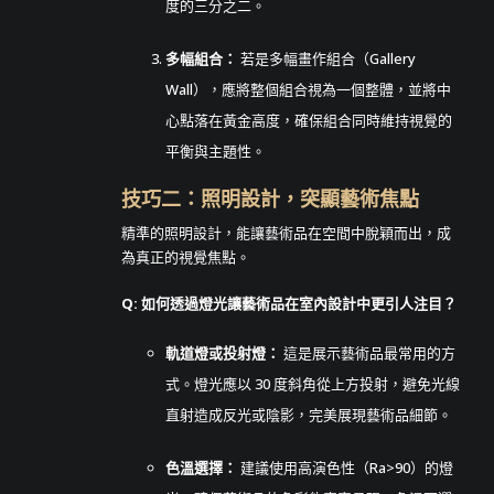
度的三分之二。
多幅組合：
若是多幅畫作組合（Gallery
Wall），應將整個組合視為一個整體，並將中
心點落在黃金高度，確保組合同時維持視覺的
平衡與主題性。
技巧二：照明設計，突顯藝術焦點
精準的照明設計，能讓藝術品在空間中脫穎而出，成
為真正的視覺焦點。
Q: 如何透過燈光讓藝術品在室內設計中更引人注目？
軌道燈或投射燈：
這是展示藝術品最常用的方
式。燈光應以 30 度斜角從上方投射，避免光線
直射造成反光或陰影，完美展現藝術品細節。
色溫選擇：
建議使用高演色性（Ra>90）的燈