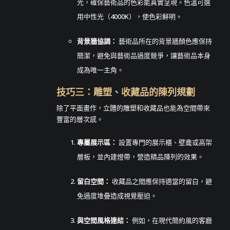
光，確保藝術品的色彩能真實呈現。色溫可選
用中性光（4000K），使色彩鮮明。
背景牆協調：
藝術品所在的背景牆顏色應保持
簡潔，避免與藝術品過度競爭，讓藝術品本身
成為唯一主角。
技巧三：雕塑、收藏品的陳列規劃
除了平面畫作，立體的雕塑和收藏品也能為空間帶來
豐富的層次感。
專屬展示區：
設置專門的展示櫃、壁龕或高架
層板，並內建燈帶，營造精品陳列的效果。
留白空間：
收藏品之間應保持適當的留白，避
免過度堆疊造成視覺壓迫。
與空間風格連結：
例如，在現代簡約風的客廳