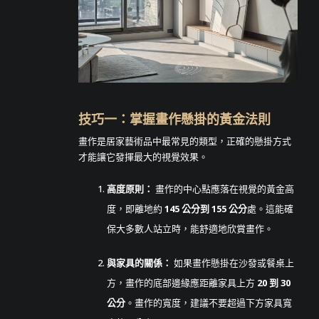
技巧一：掌握畫作懸掛的黃金法則
畫作是居家藝術品中最常見的類型，正確的懸掛方式
才能讓它發揮最大的視覺效果。
高度原則：
畫作的中心點應落在視覺的黃金高
度，即離地約
145 公分到 155 公分
處。這能確
保大多數人站立時，能舒適地欣賞畫作。
與家具的關係：
如果畫作懸掛在沙發或餐桌上
方，畫作的底部邊緣應距離家具上方
20 到 30
公分
。畫作的寬度，建議不要超過下方家具寬