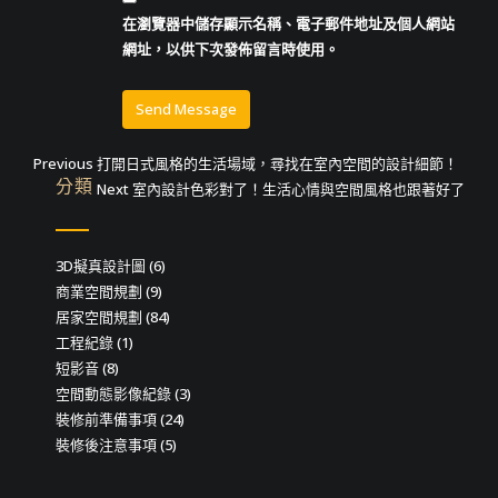
在
瀏覽器
中儲存顯示名稱、電子郵件地址及個人網站
網址，以供下次發佈留言時使用。
文
Previous
Previous
打開日式風格的生活場域，尋找在室內空間的設計細節！
分類
post:
Next
Next
室內設計色彩對了！生活心情與空間風格也跟著好了
章
post:
導
3D擬真設計圖
(6)
覽
商業空間規劃
(9)
居家空間規劃
(84)
工程紀錄
(1)
短影音
(8)
空間動態影像紀錄
(3)
裝修前準備事項
(24)
裝修後注意事項
(5)