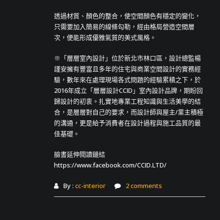
透過材質、顏色的整合，使空間顏色有穩定的變化，
只需要加入簡易的線條勾勒，經由格局營造空間層
次，便能形成優雅氣質的美式風格。
※「層層室內設計」位於新北市林口區，設計總監楊
謹安擁有豐富且多年的住宅與商業空間設計的實務經
驗，數年來在處理現場各式問題的經驗累積之下，於
2016年成立「層層設計CCID」室內設計品牌，期盼回
歸設計的初衷。扎實地專業工程知識與生活美學的結
合，是層層對自己的要求，而設計師與屋主/業主積極
的溝通，更是給予消費者在設計過程與施工品質的最
佳基礎。
臉書延伸閱讀鏈結
https://www.facebook.com/CCID.LTD/
By :
cc-interior
2 comments