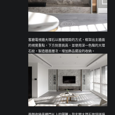
客廳電視牆大理石以層層間距的方式，框架出主牆面
的視覺重點，下方刻意挑高，並使用深一色階的大理
石紋，製造牆面層次，增加飾品擺設的收納。
兩側收納高櫃門片上的圖騰，與玄關大理石地坪拼接