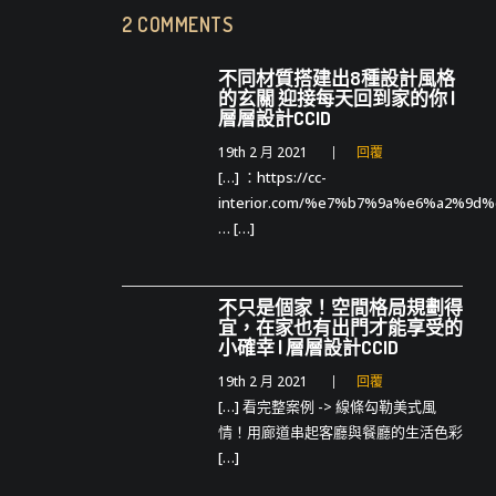
2 COMMENTS
不同材質搭建出8種設計風格
的玄關 迎接每天回到家的你 |
層層設計CCID
19th 2 月 2021
回覆
[…] ：https://cc-
interior.com/%e7%b7%9a%e6%a2%
… […]
不只是個家！空間格局規劃得
宜，在家也有出門才能享受的
小確幸 | 層層設計CCID
19th 2 月 2021
回覆
[…] 看完整案例 -> 線條勾勒美式風
情！用廊道串起客廳與餐廳的生活色彩
[…]