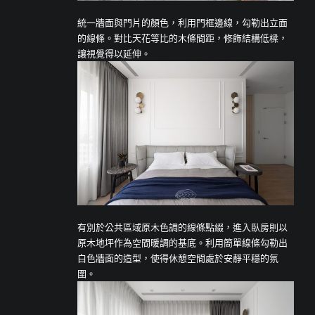
統一牆面與門片的顏色，利用門框邊線，勾勒出立面
的線條。對比天花等比的木條間距，修飾結構低樑，
讓視覺得以延伸。
有別於公共區域原木色調的線條點綴，進入臥房則以
原木地坪作為空間暖調的基底。利用簡單線條勾勒出
白色牆面的造型，使得休憩空間處於安靜平穩的氛
圍。