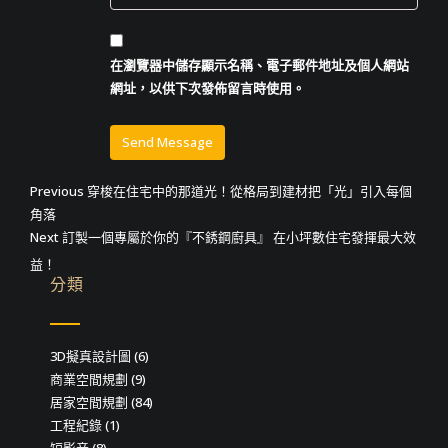
在
瀏覽器
中儲存顯示名稱、電子郵件地址及個人網站
網址，以供下次發佈留言時使用。
文
Previous
Previous
穿梭在住宅中的那道光！從格局到建材把「光」引入每個
post:
角落
章
Next
Next
訂製一個專屬於你的『不銹鋼廚具』 在小坪數住宅發揮最大效
導
post:
益！
分類
覽
3D擬真設計圖
(6)
商業空間規劃
(9)
居家空間規劃
(84)
工程紀錄
(1)
短影音
(8)