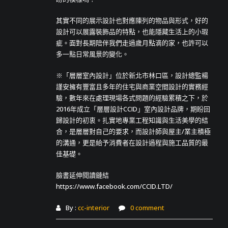
其實不同的展示設計也對應陳列的物品與形式，好的
設計可以展露裝飾品的特點，也能隱藏生活上的小瑕
疵。面對長期陪伴我們走過歲月點滴的家，也許可以
多一點日常風景的變化。
※「層層室內設計」位於新北市林口區，設計總監楊
謹安擁有豐富且多年的住宅與商業空間設計的實務經
驗，數年來在處理現場各式問題的經驗累積之下，於
2016年成立「層層設計CCID」室內設計品牌，期盼回
歸設計的初衷。扎實地專業工程知識與生活美學的結
合，是層層對自己的要求，而設計師與屋主/業主積極
的溝通，更是給予消費者在設計過程與施工品質的最
佳基礎。
臉書延伸閱讀鏈結
https://www.facebook.com/CCID.LTD/
By :
cc-interior
0 comment