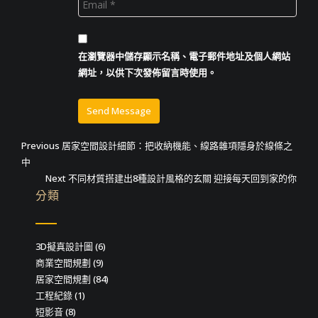
在
瀏覽器
中儲存顯示名稱、電子郵件地址及個人網站
網址，以供下次發佈留言時使用。
文
Previous
Previous
居家空間設計細節：把收納機能、線路雜項隱身於線條之
post:
中
章
Next
Next
不同材質搭建出8種設計風格的玄關 迎接每天回到家的你
導
post:
分類
覽
3D擬真設計圖
(6)
商業空間規劃
(9)
居家空間規劃
(84)
工程紀錄
(1)
短影音
(8)