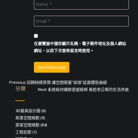
在
瀏覽器
中儲存顯示名稱、電子郵件地址及個人網站
網址，以供下次發佈留言時使用。
文
Previous
Previous
回歸純樸質簡 讓空間隨著”瑜珈”延展體態曲線
分類
post:
Next
Next
系統板材鋪敘垂縱線條 奏起老公寓的生活序曲
章
post:
導
3D擬真設計圖
(6)
覽
商業空間規劃
(9)
居家空間規劃
(84)
工程紀錄
(1)