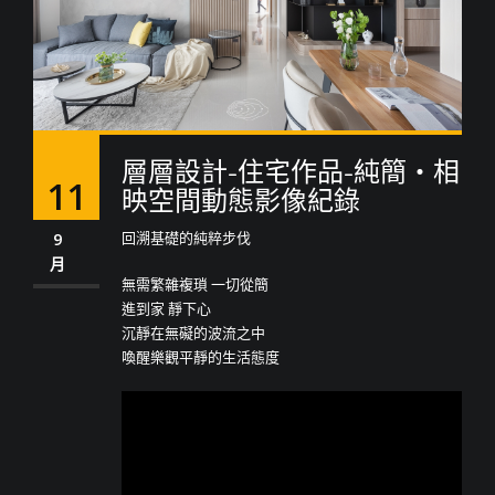
層層設計-住宅作品-純簡‧相
11
映空間動態影像紀錄
回溯基礎的純粹步伐
9
月
無需繁雜複瑣 一切從簡
進到家 靜下心
沉靜在無礙的波流之中
喚醒樂觀平靜的生活態度