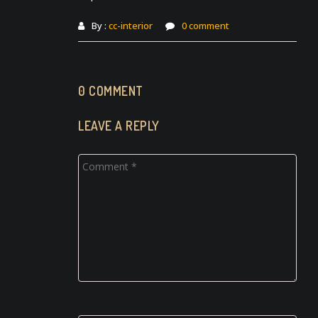
By :
cc-interior
0 comment
0 COMMENT
LEAVE A REPLY