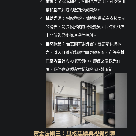
主燈：
確保玄關有足夠的基本照明，可以選用
柔和且不刺眼的吸頂燈或筒燈。
輔助光源：
搭配壁燈、情境燈帶或穿衣鏡周圍
的燈光，營造多層次的視覺效果，同時也能為
出門前的最後整理提供便利。
自然採光：
若玄關有對外窗，應盡量保持採
光，引入自然光能讓空間更顯開闊。在許多
林
口室內設計
的大樓案例中，即便玄關採光有
限，我們也會透過材質和燈光巧妙彌補。
黃金法則三：風格延續與視覺引導