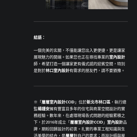
結語：
一個完美的玄關，不僅能讓您出入更便捷，更是讓家
展現魅力的開端。如果您也正在尋找專業的
室內設計
師，希望打造一個讓家更有儀式感的迎賓空間，特別
是對於
林口室內設計
有需求的朋友們，請不要猶豫。
※「
層層室內設計CCID
」位於
新北市林口區
，執行總
監
楊謹安
擁有豐富且多年的住宅與商業空間設計的實
務經驗。數年來，在處理現場各式問題的經驗累積之
下，於2016年成立「
層層室內設計CCID
」
室內設計
品
牌，期盼回歸設計的初衷。扎實的專業工程知識與生
活美學的結合，是
層層
對自己的要求；而設計師與屋