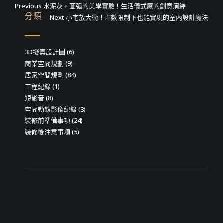
文
Previous
Previous
水泥灰 + 圓弧的美學實驗！生活儀式感的創意演繹
分類
post:
Next
Next
小宅放大術！坪數限制下也能實現的室內設計魔法
章
post:
導
3D擬真設計圖
(6)
覽
商業空間規劃
(9)
居家空間規劃
(84)
工程紀錄
(1)
短影音
(8)
空間動態影像紀錄
(3)
裝修前準備事項
(24)
裝修後注意事項
(5)