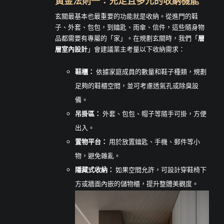
黃金法則一：充足且多元的收納機能
玄關最基本也最重要的功能就是收納。從進門的鞋
子、外套、包包，到鑰匙、雨傘、信件，這些隨身物
品都需要有專屬的「家」。在規劃玄關時，我們「
層
層室內設計
」會建議業主考量以下收納需求：
鞋櫃：
依據家庭成員的數量和鞋子種類，規劃
足夠的鞋櫃空間，並可考慮透氣孔或除臭設
備。
吊掛區：
外套、包包、帽子等隨手可掛，方便
出入。
置物平台：
用於放置鑰匙、手機、郵件等小
物，避免雜亂。
隱藏式收納：
如果空間允許，可設計穿鞋椅下
方或牆面內嵌的儲物櫃，提升整體美觀度。