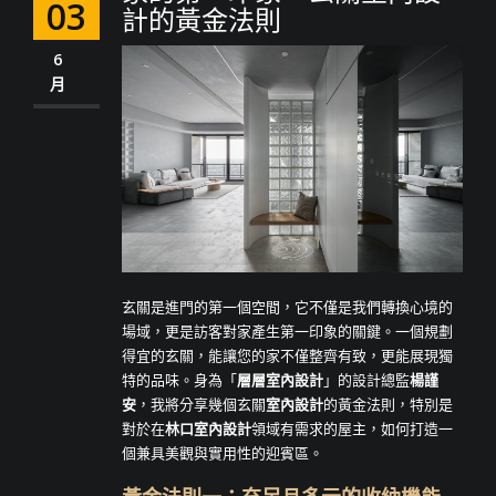
03
計的黃金法則
6
月
玄關是進門的第一個空間，它不僅是我們轉換心境的
場域，更是訪客對家產生第一印象的關鍵。一個規劃
得宜的玄關，能讓您的家不僅整齊有致，更能展現獨
特的品味。身為「
層層室內設計
」的設計總監
楊謹
安
，我將分享幾個玄關
室內設計
的黃金法則，特別是
對於在
林口室內設計
領域有需求的屋主，如何打造一
個兼具美觀與實用性的迎賓區。