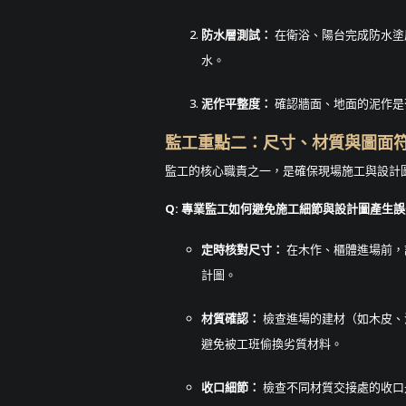
防水層測試：
在衛浴、陽台完成防水塗
水。
泥作平整度：
確認牆面、地面的泥作是
監工重點二：尺寸、材質與圖面
監工的核心職責之一，是確保現場施工與設計
Q: 專業監工如何避免施工細節與設計圖產生
定時核對尺寸：
在木作、櫃體進場前，
計圖。
材質確認：
檢查進場的建材（如木皮、
避免被工班偷換劣質材料。
收口細節：
檢查不同材質交接處的收口