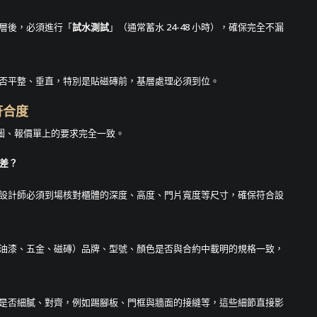
層後，必須進行「
試水測試
」（通常蓄水 24-48 小時），確保完全不漏
否平整、垂直，特別是貼磁磚前，基層處理必須到位。
符合度
圖、報價單上的要求完全一致。
誤差？
設計師必須到場核對櫃體的深度、高度、門片寬度等尺寸，確保符合設
油漆、五金、磁磚）品牌、型號、顏色是否與合約中載明的規格一致，
是否細膩、對齊，例如踢腳板、門框與牆面的接縫等，這些細節直接影