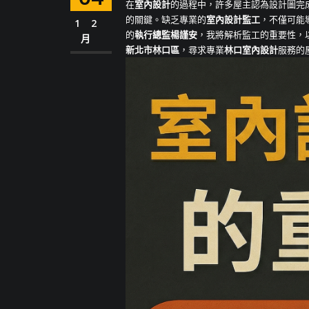
在
室內設計
的過程中，許多屋主認為設計圖完
的關鍵。缺乏專業的
室內設計監工
，不僅可能
12
的
執行總監楊謹安
，我將解析監工的重要性，
月
新北市林口區
，尋求專業
林口室內設計
服務的