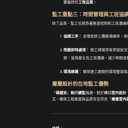
響最終的
工程品質
。
監工重點三：時間管理與工班協
除了品質，監工也肩負著進度控制和工班溝通
協調工序：
合理安排工種進場順序，例
問題即時處理：
施工現場常有突發狀況
案，並與屋主及工班溝通，減少時間浪
環境維護：
確保施工期間的環境整潔與
層層設計的在地監工優勢
「
楊謹安
」
執行總監
強調，對於
林口室內設計
工
，確保工程進度與品質完全符合「
層層室內