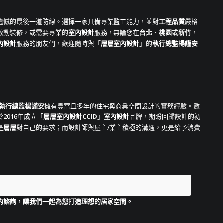
遺憾的最後一道防線。選擇一家具備專業監工能力，並對
工程品質
嚴格
啟動裝修，或需要專業的
室內設計
服務，無論您在
台北
、
桃園
或
新竹
，
內設計
服務的朋友們，歡迎隨時與「
層層室內設計
」的
執行總監楊謹安
執行總監楊謹安
擁有豐富且多年的住宅與商業空間設計的實務經驗。數
2016年成立「
層層室內設計CCID
」
室內設計
品牌，期盼回歸設計的初
是
層層
對自己的要求；而設計師與屋主/業主積極的溝通，更是給予消費
約諮詢，讓我們一起為您打造理想的居家空間。