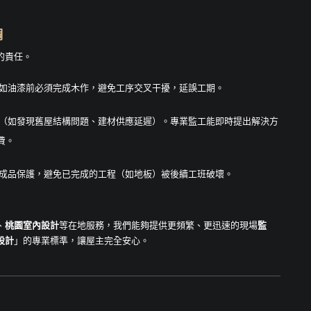
調
的責任。
如油漆前必須完成木作，避免工序交叉干擾，延誤工期。
（如發現舊屋結構問題、建材供應延遲）。專業監工能即時提出解決方
費。
成品保護，避免已完成的工程（如地板）被後續工班破壞。
、
桃園室內設計
等在地服務，我們能夠提供更頻繁、更迅速的現場
監
設計
」的專業標準，讓屋主完全安心。