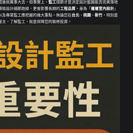
成後就萬事大吉，但事實上，
監工
環節才是決定設計藍圖能否完美落地
導致設計細節跑掉，更會影響長期的
工程品質
。身為「
層層室內設計
」
以及專業監工應把握的幾大重點。無論您在
台北
、
桃園
、
新竹
，特別是
屋主，了解監工，就是保障您的裝修投資。