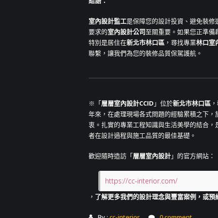
結語：
室內設計監工
是保障您的設計投資、避免裝修
要求的
室內設計公司
至關重要。如果您正準備
特別是居住在
新北市林口區
，尋找專業
林口室
聯繫，讓我們為您的裝修品質保駕護航。
※「
層層室內設計CCID
」位於
新北市林口區
，
年來，在處理現場各式問題的經驗累積之下，於
衷。扎實的專業工程知識與生活美學的結合，
者在設計過程與施工品質的最佳基礎。
歡迎隨時造訪「
層層室內設計
」的官方網站：
https://cc-interior.com/
，
了解更多我們的設計理念與豐富案例，或預
By :
cc-interior
0 comment