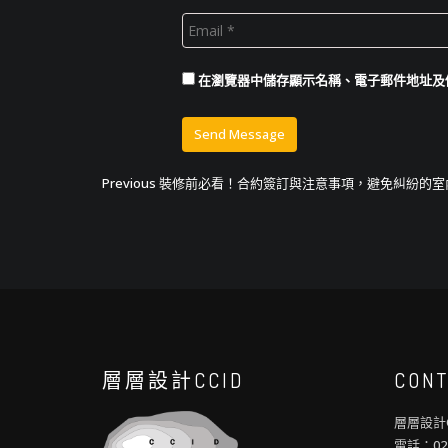
在
瀏覽器
中儲存顯示名稱、電子郵件地址及
文
Previous
Previous
裝修前必看！合約簽訂與注意事項，避免糾紛的室
post:
章
導
覽
層層設計CCID
CONT
層層設計C
電話：02-