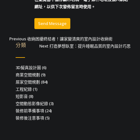
網址，以供下次發佈留言時使用。
文
Previous
Previous
收納困擾終結者！讓家變清爽的室內設計收納術
分類
post:
Next
Next
打造夢想臥室：提升睡眠品質的室內設計巧思
章
post:
導
3D擬真設計圖
(6)
覽
商業空間規劃
(9)
居家空間規劃
(84)
工程紀錄
(1)
短影音
(8)
空間動態影像紀錄
(3)
裝修前準備事項
(24)
裝修後注意事項
(5)