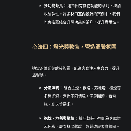
多功能茶几：
選擇附有儲物功能的茶几，增加
收納彈性。許多
林口室內設計
的案例中，我們
也會推薦結合升降功能的茶几，提升實用性。
心法四：燈光與軟裝，營造溫馨氛圍
適當的燈光與軟裝佈置，能為客廳注入生命力，提升
溫馨感。
分區照明：
結合主燈、嵌燈、落地燈、檯燈等
多種光源，營造不同情境，滿足閱讀、看電
視、聊天等需求。
抱枕、地毯與綠植：
這些軟裝小物能為客廳增
添色彩、層次與溫馨感，輕鬆改變客廳氛圍。