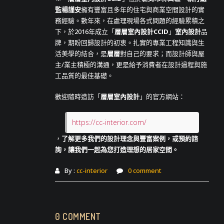
監楊謹安
擁有豐富且多年的住宅與商業空間設計的實
務經驗。數年來，在處理現場各式問題的經驗累積之
下，於2016年成立「
層層室內設計CCID
」
室內設計
品
牌，期盼回歸設計的初衷。扎實的專業工程知識與生
活美學的結合，是
層層
對自己的要求；而設計師與屋
主/業主積極的溝通，更是給予消費者在設計過程與施
工品質的最佳基礎。
歡迎隨時造訪「
層層室內設計
」的官方網站：
https://cc-interior.com/
，
了解更多我們的設計理念與豐富案例，或預約諮
詢，讓我們一起為您打造理想的居家空間。
By :
cc-interior
0 comment
0 COMMENT