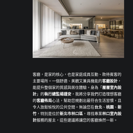
客廳，是家的核心，也是家庭成員互動、款待賓客的
主要場所。一個舒適、美觀又兼具機能的
客廳設計
，
能提升整個家的質感與居住體驗。身為「
層層室內設
計
」的
執行總監楊謹安
，我將分享我們打造理想客廳
的
客廳佈局
心法，幫助您規劃出最符合生活習慣，且
令人放鬆愉悅的公共空間。無論您在
台北
、
桃園
、
新
竹
，特別是位於
新北市林口區
，尋找專業
林口室內設
計
服務的屋主，這些建議將讓您的客廳煥然一新。