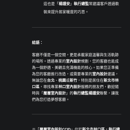
這也是「
楊謹安
」
執行總監
常建議客戶透過軟
裝來提升居家暖度的巧思。
結語：
客廳不僅是一個空間，更是承載家庭溫馨與生活軌跡
的場所。透過專業的
室內設計
規劃，您的客廳也能成
為一個舒適、美觀且充滿機能的核心。如果您正準備
為您的客廳進行改造，或需要專業的
室內設計
建議，
無論您在
台北
、
桃園
或
新竹
，特別是居住在
新北市林
口區
，尋找專業
林口室內設計
服務的朋友們，歡迎隨
時與「
層層室內設計
」的
執行總監楊謹安
聯繫，讓我
們為您打造夢想客廳。
※「
層層室內設計CCID
」位於
新北市林口區
，
執行總