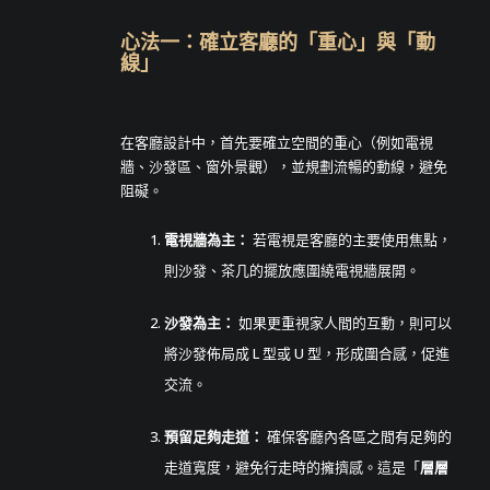
心法一：確立客廳的「重心」與「動
線」
在客廳設計中，首先要確立空間的重心（例如電視
牆、沙發區、窗外景觀），並規劃流暢的動線，避免
阻礙。
電視牆為主：
若電視是客廳的主要使用焦點，
則沙發、茶几的擺放應圍繞電視牆展開。
沙發為主：
如果更重視家人間的互動，則可以
將沙發佈局成 L 型或 U 型，形成圍合感，促進
交流。
預留足夠走道：
確保客廳內各區之間有足夠的
走道寬度，避免行走時的擁擠感。這是「
層層