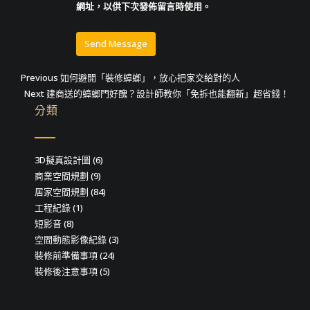
網址，以供下次發佈留言時使用。
文
Previous
Previous
如何避開「裝修蟑螂」，放心把家交給對的人
Next
post:
Next
建商送的蟑螂門好醜？設計師教你「免拆也能翻新」超省錢！
章
post:
分類
導
覽
3D擬真設計圖
(6)
商業空間規劃
(9)
居家空間規劃
(84)
工程紀錄
(1)
短影音
(8)
空間動態影像紀錄
(3)
裝修前準備事項
(24)
裝修後注意事項
(5)