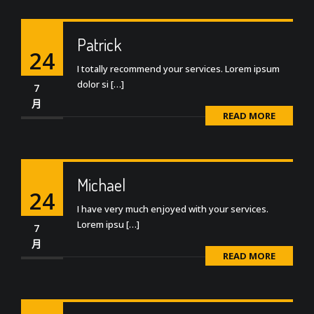
Patrick
24
I totally recommend your services. Lorem ipsum
dolor si […]
7
月
READ MORE
Michael
24
I have very much enjoyed with your services.
Lorem ipsu […]
7
月
READ MORE