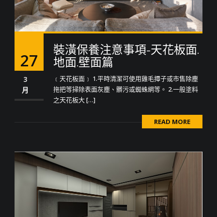
裝潢保養注意事項-天花板面.
27
地面.壁面篇
﹝天花板面﹞ 1.平時清潔可使用雞毛撢子或市售除塵
3
拖把等掃除表面灰塵、髒污或蜘蛛網等。 2.一般塗料
月
之天花板大 […]
READ MORE