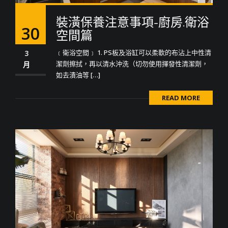
裝潢保養注意事項-廚房.衛浴
30
空間篇
﹝衛浴空間﹞ 1. PS板及浴缸可以柔軟的布沾上中性清
3
潔劑擦拭，再以清水沖洗（切勿使用揮發性清潔劑，
月
如去漬油等 […]
READ MORE