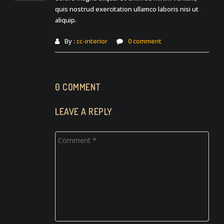
quis nostrud exercitation ullamco laboris nisi ut
aliquip.
By :
cc-interior
0 comment
0 COMMENT
LEAVE A REPLY