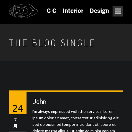
THE BLOG SINGLE
John
24
I’m always impressed with the services. Lorem
ipsum dolor sit amet, consectetur adipisicing elit,
7
sed do eiusmod tempor incididunt ut labore et
月
dolore magna aliqua. Ut enim ad minim veniam,