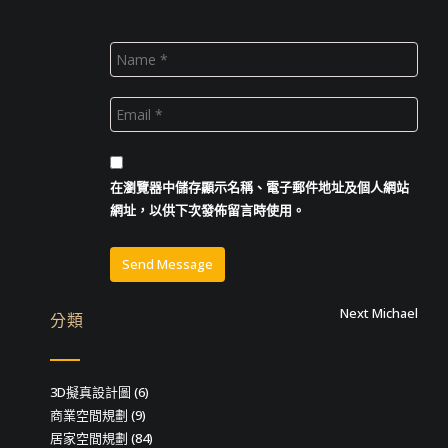
在
瀏覽器
中儲存顯示名稱、電子郵件地址及個人網站
網址，以供下次發佈留言時使用。
文
Next
Next
Michael
分類
post:
章
導
3D擬真設計圖
(6)
商業空間規劃
(9)
覽
居家空間規劃
(84)